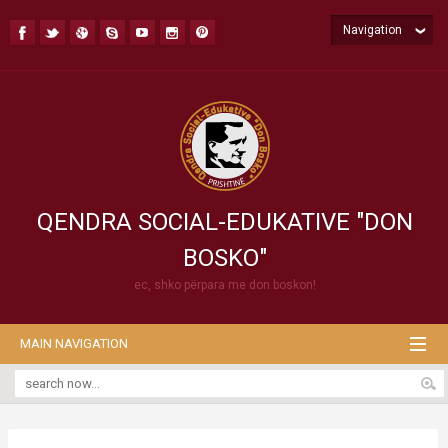
Navigation
QENDRA SOCIAL-EDUKATIVE "DON
BOSKO"
ec, shko përpara me don boskon!
MAIN NAVIGATION