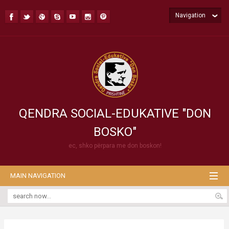
Navigation
QENDRA SOCIAL-EDUKATIVE "DON
BOSKO"
ec, shko përpara me don boskon!
MAIN NAVIGATION