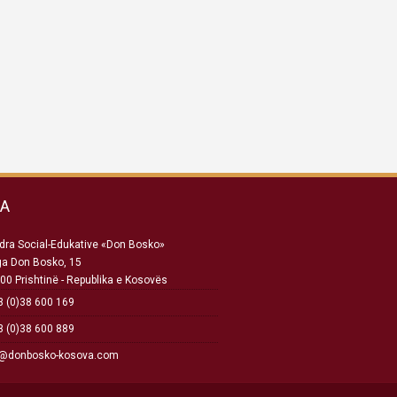
SA
ra Social-Edukative «Don Bosko»
ga Don Bosko, 15
00 Prishtinë - Republika e Kosovës
 (0)38 600 169
 (0)38 600 889
o@donbosko-kosova.com