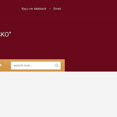
Kyçu në databazë
Email
SKO"
▼