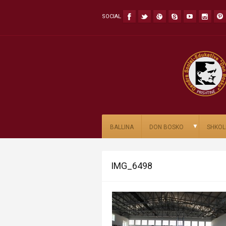
SOCIAL
▼
BALLINA
DON BOSKO
SHKOL
IMG_6498