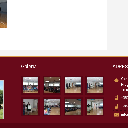
Galeria
ADRE
Qend
Rru
10 0
+383
+383
inf