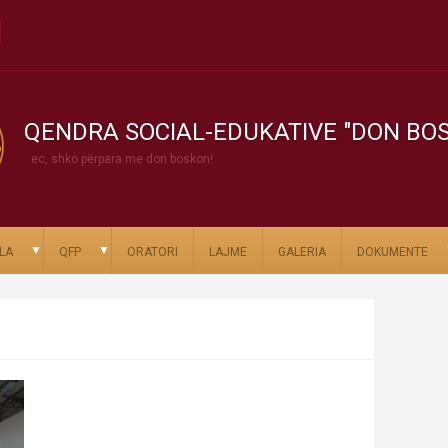
QENDRA SOCIAL-EDUKATIVE "DON BO
ec, shko përpara me don boskon!
▼
▼
LA
QFP
ORATORI
LAJME
GALERIA
DOKUMENTE