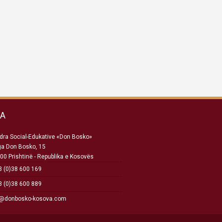
SA
ra Social-Edukative «Don Bosko»
ga Don Bosko, 15
00 Prishtinë - Republika e Kosovës
 (0)38 600 169
 (0)38 600 889
o@donbosko-kosova.com