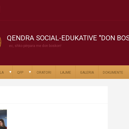
QENDRA SOCIAL-EDUKATIVE "DON BO
ec, shko përpara me don boskon!
▼
▼
LA
QFP
ORATORI
LAJME
GALERIA
DOKUMENTE