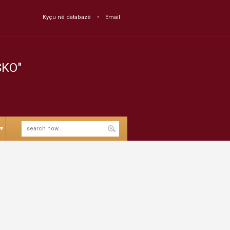
Kyçu në databazë
Email
SKO"
▼