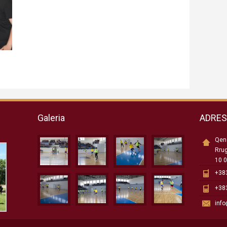
Galeria
ADRE
Qend
Rru
10 0
+383
+383
inf