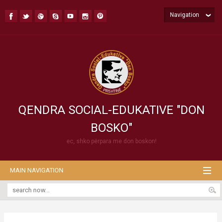
Navigation
QENDRA SOCIAL-EDUKATIVE "DON
BOSKO"
ec, shko përpara me don boskon!
MAIN NAVIGATION