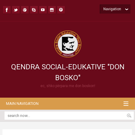
Navigation
QENDRA SOCIAL-EDUKATIVE "DON
BOSKO"
ec, shko përpara me don boskon!
MAIN NAVIGATION