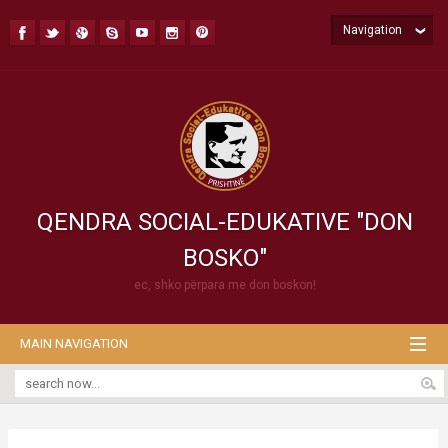
Navigation
QENDRA SOCIAL-EDUKATIVE "DON
BOSKO"
ec, shko përpara me don boskon!
MAIN NAVIGATION