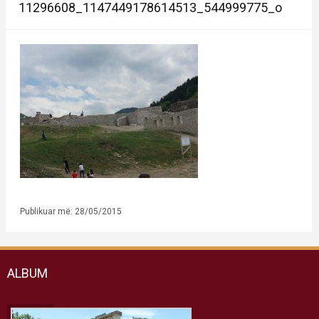
11296608_1147449178614513_544999775_o
Publikuar më: 28/05/2015
ALBUM