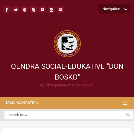
Navigation
QENDRA SOCIAL-EDUKATIVE "DON
BOSKO"
ec, shko përpara me don boskon!
MAIN NAVIGATION