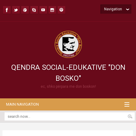
Navigation
QENDRA SOCIAL-EDUKATIVE "DON
BOSKO"
ec, shko përpara me don boskon!
MAIN NAVIGATION