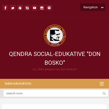
Navigation
QENDRA SOCIAL-EDUKATIVE "DON
BOSKO"
ec, shko përpara me don boskon!
MAIN NAVIGATION