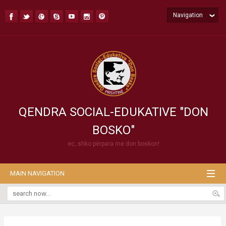
Navigation
QENDRA SOCIAL-EDUKATIVE "DON
BOSKO"
ec, shko përpara me don boskon!
MAIN NAVIGATION