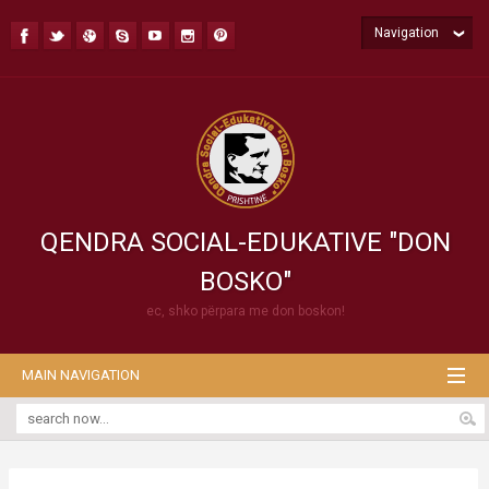
Navigation
QENDRA SOCIAL-EDUKATIVE "DON
BOSKO"
ec, shko përpara me don boskon!
MAIN NAVIGATION