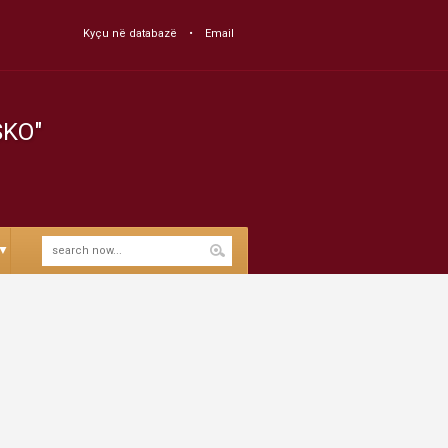
Kyçu në databazë
Email
SKO"
▼