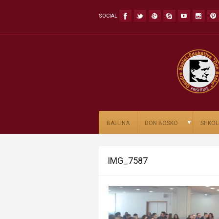
SOCIAL
▼
BALLINA
DON BOSKO
SHKOL
IMG_7587