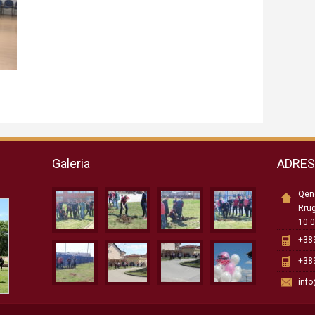
Galeria
ADRE
Qend
Rru
10 0
+383
+383
inf