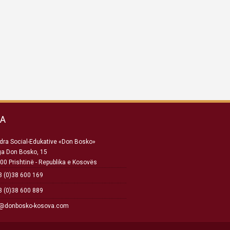
SA
ra Social-Edukative «Don Bosko»
ga Don Bosko, 15
00 Prishtinë - Republika e Kosovës
 (0)38 600 169
 (0)38 600 889
o@donbosko-kosova.com