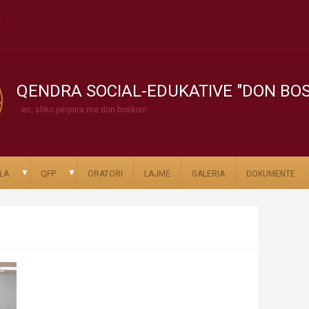
QENDRA SOCIAL-EDUKATIVE "DON BO
ec, shko përpara me don boskon!
▼
▼
LA
QFP
ORATORI
LAJME
GALERIA
DOKUMENTE