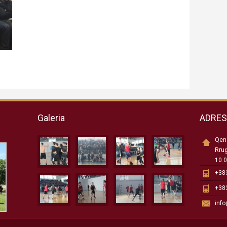
Galeria
ADRE
Qend
Rru
10 0
+383
+383
inf