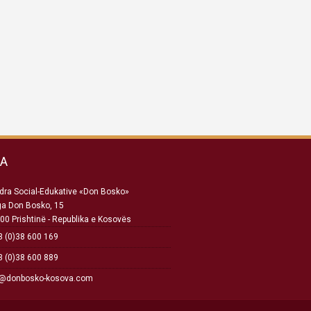
SA
ra Social-Edukative «Don Bosko»
ga Don Bosko, 15
00 Prishtinë - Republika e Kosovës
 (0)38 600 169
 (0)38 600 889
o@donbosko-kosova.com