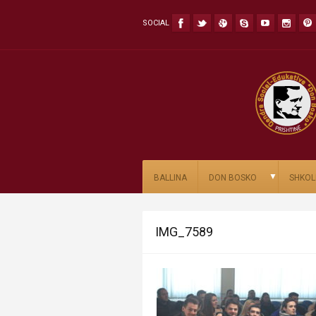
SOCIAL
▼
BALLINA
DON BOSKO
SHKOL
IMG_7589