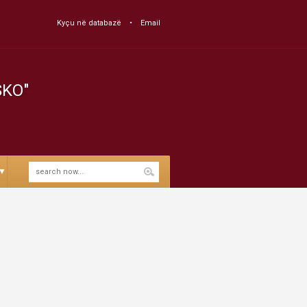
Kyçu në databazë
Email
SKO"
▼