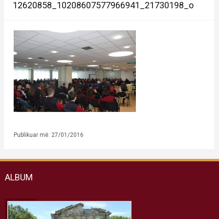
12620858_10208607577966941_21730198_o
Publikuar më: 27/01/2016
ALBUM