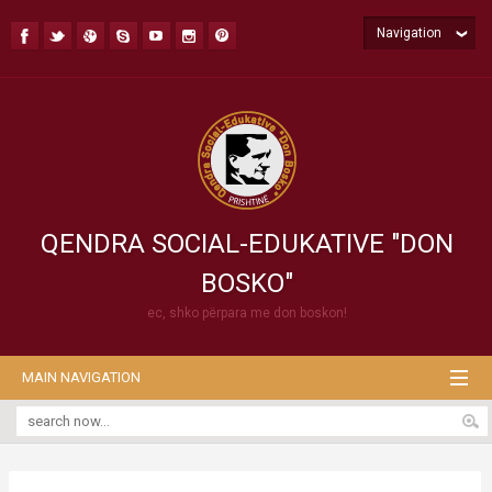
Navigation
QENDRA SOCIAL-EDUKATIVE "DON
BOSKO"
ec, shko përpara me don boskon!
MAIN NAVIGATION