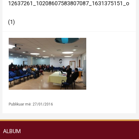
12637261_10208607583807087_1631375151_o
(1)
Publikuar më: 27/01/2016
ALBUM