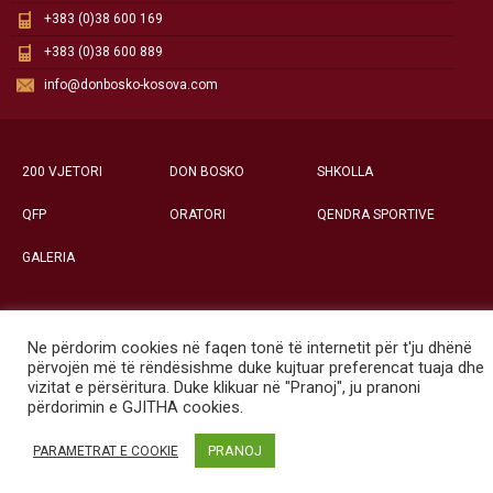
+383 (0)38 600 169
+383 (0)38 600 889
info@donbosko-kosova.com
200 VJETORI
DON BOSKO
SHKOLLA
QFP
ORATORI
QENDRA SPORTIVE
GALERIA
Ne përdorim cookies në faqen tonë të internetit për t'ju dhënë
Të gjitha të drejtat e rezervuara ©
përvojën më të rëndësishme duke kujtuar preferencat tuaja dhe
Qendra Social-Edukative «Don Bosko» - Prishtinë
vizitat e përsëritura. Duke klikuar në "Pranoj", ju pranoni
përdorimin e GJITHA cookies.
PRANOJ
PARAMETRAT E COOKIE