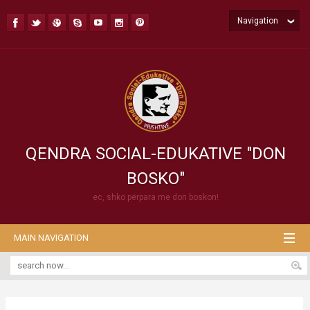
Navigation
QENDRA SOCIAL-EDUKATIVE "DON
BOSKO"
ec, shko përpara me don boskon!
MAIN NAVIGATION