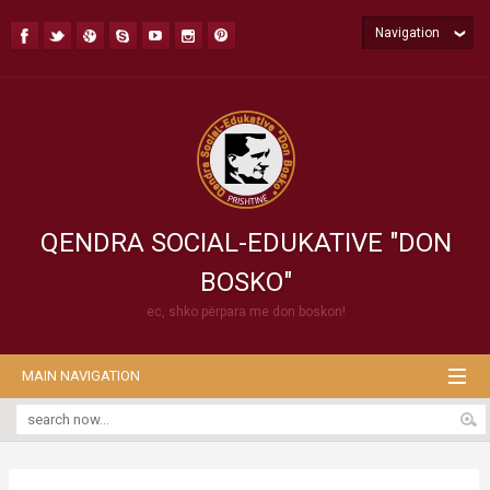
Navigation
QENDRA SOCIAL-EDUKATIVE "DON
BOSKO"
ec, shko përpara me don boskon!
MAIN NAVIGATION