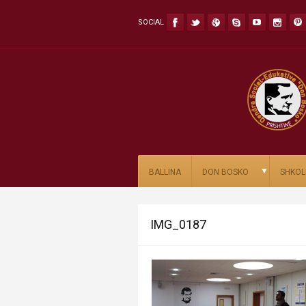
SOCIAL
▼
BALLINA
DON BOSKO
SHKOL
IMG_0187