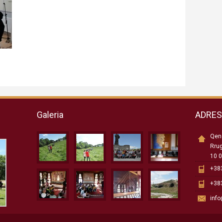
Galeria
ADRE
Qend
Rru
10 0
+383
+383
inf