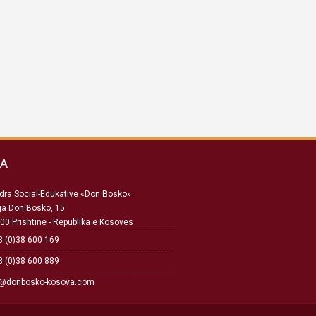
SA
ra Social-Edukative «Don Bosko»
ga Don Bosko, 15
00 Prishtinë - Republika e Kosovës
 (0)38 600 169
 (0)38 600 889
o@donbosko-kosova.com