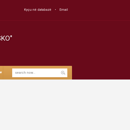
Kyçu në databazë
Email
SKO"
▼