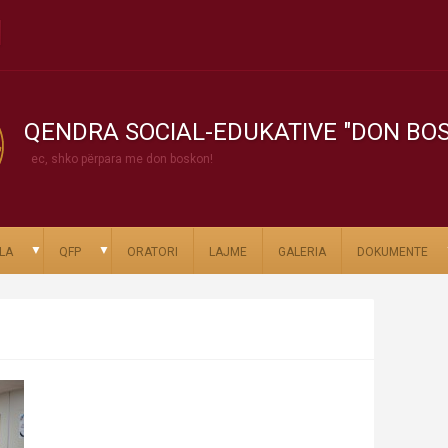
QENDRA SOCIAL-EDUKATIVE "DON BO
ec, shko përpara me don boskon!
▼
▼
LA
QFP
ORATORI
LAJME
GALERIA
DOKUMENTE