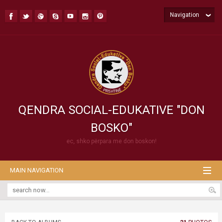
Navigation
QENDRA SOCIAL-EDUKATIVE "DON
BOSKO"
ec, shko përpara me don boskon!
MAIN NAVIGATION