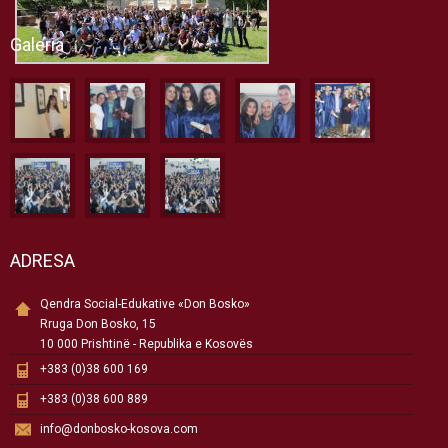
Galeria
ADRESA
Qendra Social-Edukative «Don Bosko»
Rruga Don Bosko, 15
10 000 Prishtinë - Republika e Kosovës
+383 (0)38 600 169
+383 (0)38 600 889
info@donbosko-kosova.com