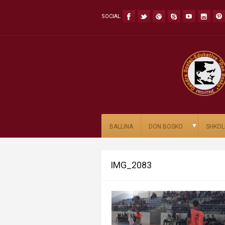
SOCIAL
▼
BALLINA
DON BOSKO
SHKOL
IMG_2083