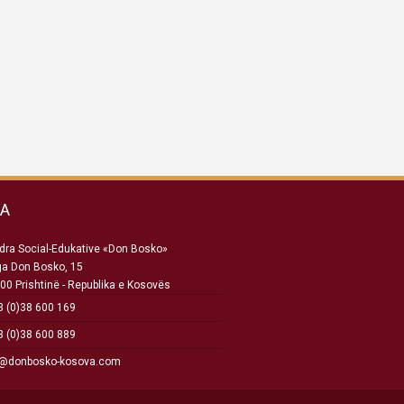
SA
ra Social-Edukative «Don Bosko»
ga Don Bosko, 15
00 Prishtinë - Republika e Kosovës
 (0)38 600 169
 (0)38 600 889
o@donbosko-kosova.com