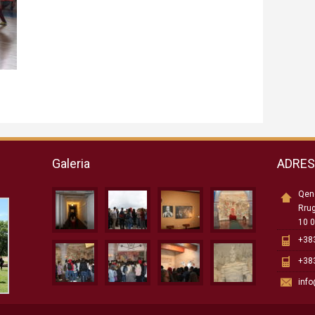
Galeria
ADRE
Qend
Rru
10 0
+383
+383
inf