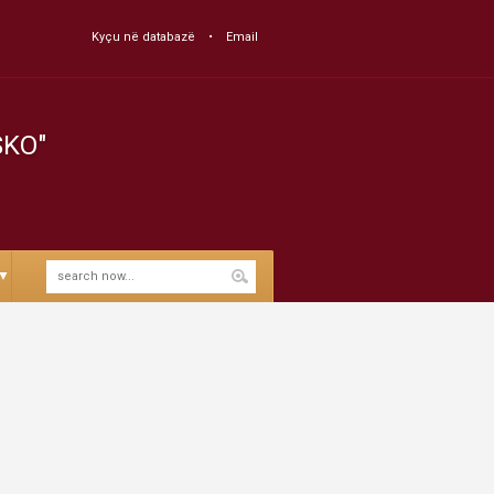
Kyçu në databazë
Email
SKO"
▼