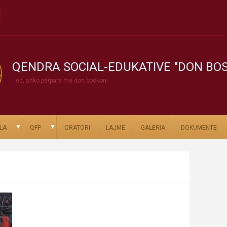
QENDRA SOCIAL-EDUKATIVE "DON BO
ec, shko përpara me don boskon!
▼
▼
LA
QFP
ORATORI
LAJME
GALERIA
DOKUMENTE