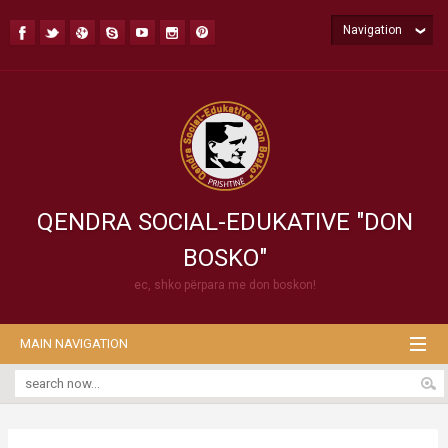
Navigation
QENDRA SOCIAL-EDUKATIVE "DON
BOSKO"
ec, shko përpara me don boskon!
MAIN NAVIGATION