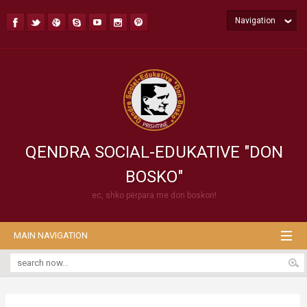
Navigation
QENDRA SOCIAL-EDUKATIVE "DON
BOSKO"
ec, shko përpara me don boskon!
MAIN NAVIGATION