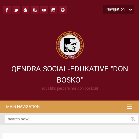
Navigation
QENDRA SOCIAL-EDUKATIVE "DON
BOSKO"
ec, shko përpara me don boskon!
MAIN NAVIGATION