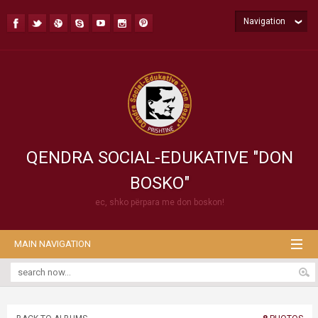
Navigation
QENDRA SOCIAL-EDUKATIVE "DON
BOSKO"
ec, shko përpara me don boskon!
MAIN NAVIGATION