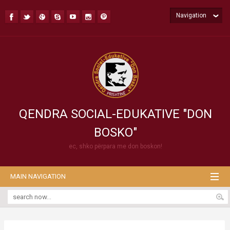
Navigation
QENDRA SOCIAL-EDUKATIVE "DON
BOSKO"
ec, shko përpara me don boskon!
MAIN NAVIGATION