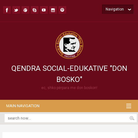
Navigation
QENDRA SOCIAL-EDUKATIVE "DON
BOSKO"
ec, shko përpara me don boskon!
MAIN NAVIGATION