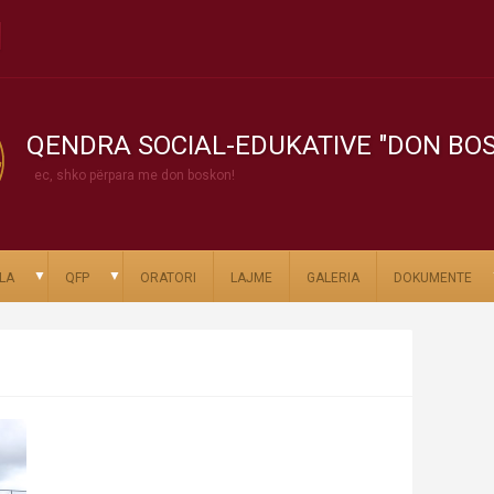
QENDRA SOCIAL-EDUKATIVE "DON BO
ec, shko përpara me don boskon!
▼
▼
LA
QFP
ORATORI
LAJME
GALERIA
DOKUMENTE