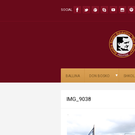
SOCIAL
▼
BALLINA
DON BOSKO
SHKOL
IMG_9038