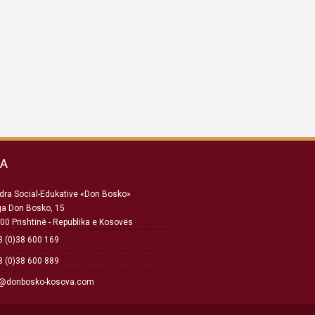
SA
ra Social-Edukative «Don Bosko»
ga Don Bosko, 15
00 Prishtinë - Republika e Kosovës
 (0)38 600 169
 (0)38 600 889
o@donbosko-kosova.com