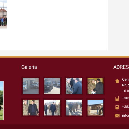
Galeria
ADRE
Qend
Rru
10 0
+383
+383
inf