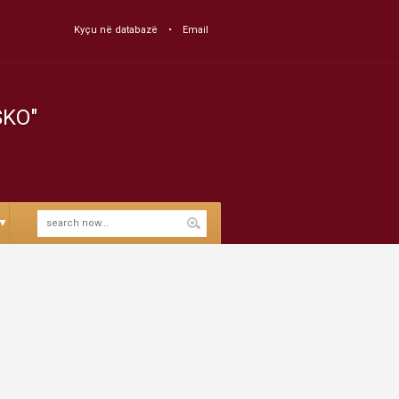
Kyçu në databazë
Email
SKO"
▼