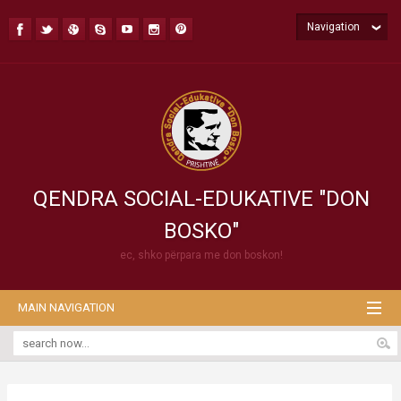
Navigation
QENDRA SOCIAL-EDUKATIVE "DON
BOSKO"
ec, shko përpara me don boskon!
MAIN NAVIGATION