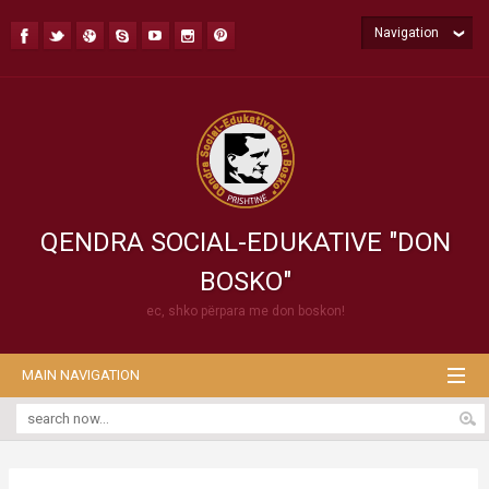
Navigation
QENDRA SOCIAL-EDUKATIVE "DON
BOSKO"
ec, shko përpara me don boskon!
MAIN NAVIGATION