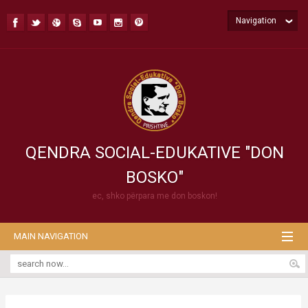
Navigation
QENDRA SOCIAL-EDUKATIVE "DON
BOSKO"
ec, shko përpara me don boskon!
MAIN NAVIGATION