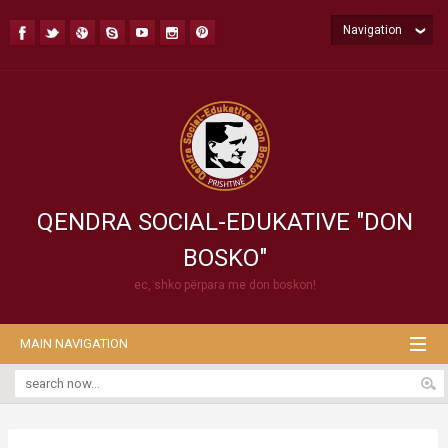
Navigation
QENDRA SOCIAL-EDUKATIVE "DON
BOSKO"
ec, shko përpara me don boskon!
MAIN NAVIGATION