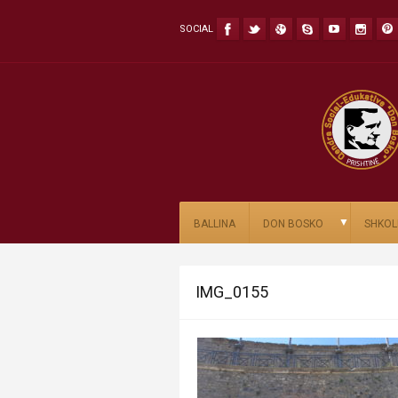
SOCIAL
▼
BALLINA
DON BOSKO
SHKOL
IMG_0155