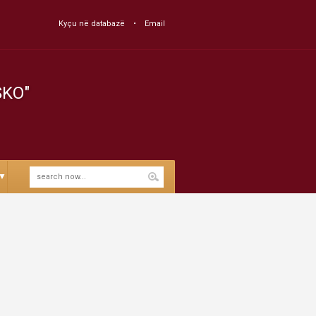
Kyçu në databazë
Email
SKO"
▼