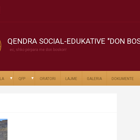
QENDRA SOCIAL-EDUKATIVE "DON BO
ec, shko përpara me don boskon!
▼
▼
LA
QFP
ORATORI
LAJME
GALERIA
DOKUMENTE