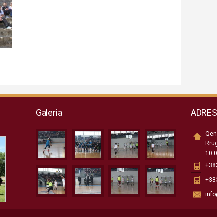
Galeria
ADRE
Qend
Rru
10 0
+383
+383
inf