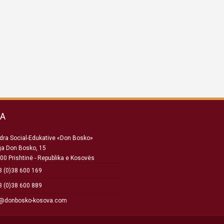
SA
ra Social-Edukative «Don Bosko»
ga Don Bosko, 15
00 Prishtinë - Republika e Kosovës
 (0)38 600 169
 (0)38 600 889
o@donbosko-kosova.com