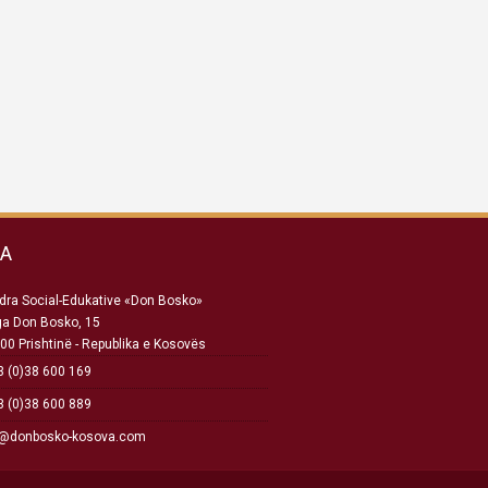
SA
ra Social-Edukative «Don Bosko»
ga Don Bosko, 15
00 Prishtinë - Republika e Kosovës
 (0)38 600 169
 (0)38 600 889
o@donbosko-kosova.com