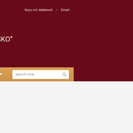
Kyçu në databazë
Email
SKO"
▼