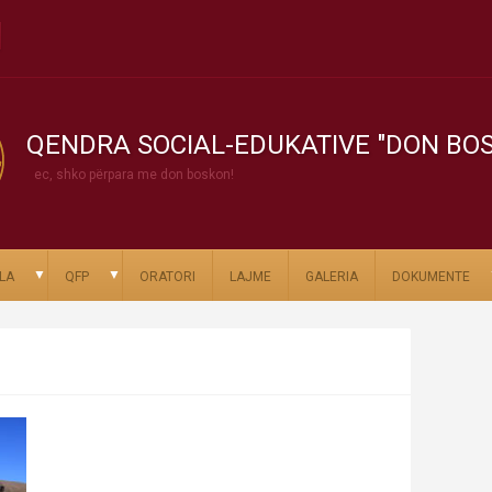
QENDRA SOCIAL-EDUKATIVE "DON BO
ec, shko përpara me don boskon!
▼
▼
LA
QFP
ORATORI
LAJME
GALERIA
DOKUMENTE