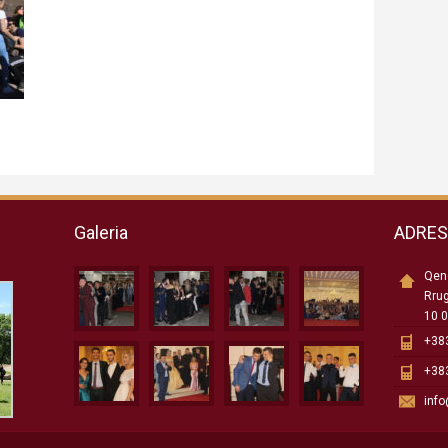
Galeria
ADRE
Qend
Rru
10 0
+383
+383
inf