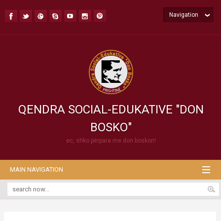
Navigation
QENDRA SOCIAL-EDUKATIVE "DON
BOSKO"
ec, shko përpara me don boskon!
MAIN NAVIGATION