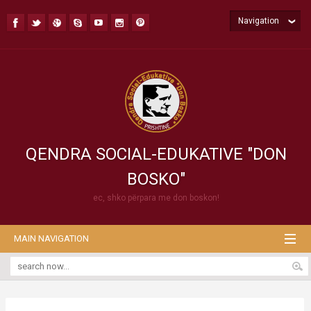
Navigation
QENDRA SOCIAL-EDUKATIVE "DON
BOSKO"
ec, shko përpara me don boskon!
MAIN NAVIGATION