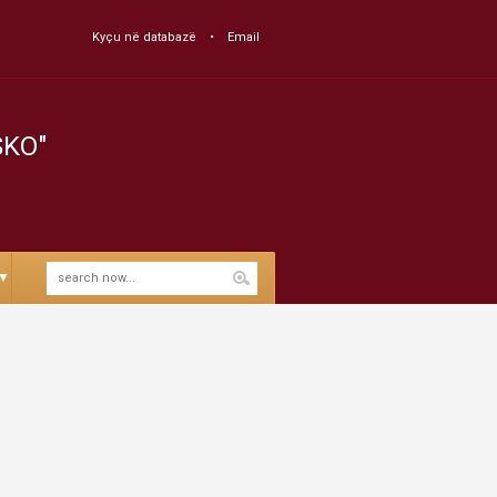
Kyçu në databazë
Email
SKO"
▼