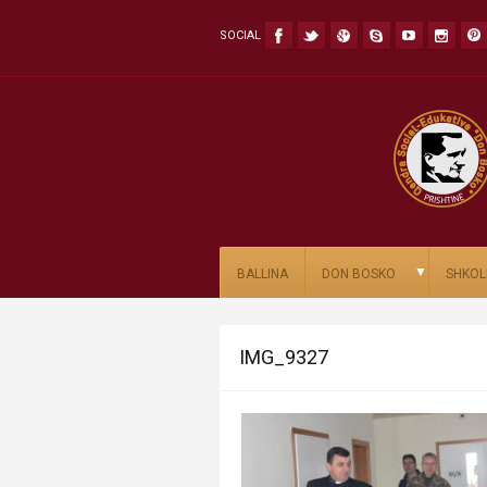
SOCIAL
▼
BALLINA
DON BOSKO
SHKOL
IMG_9327