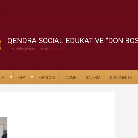
QENDRA SOCIAL-EDUKATIVE "DON BO
ec, shko përpara me don boskon!
▼
▼
LA
QFP
ORATORI
LAJME
GALERIA
DOKUMENTE