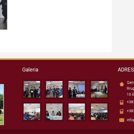
Galeria
ADRE
Qend
Rru
10 0
+383
+383
inf