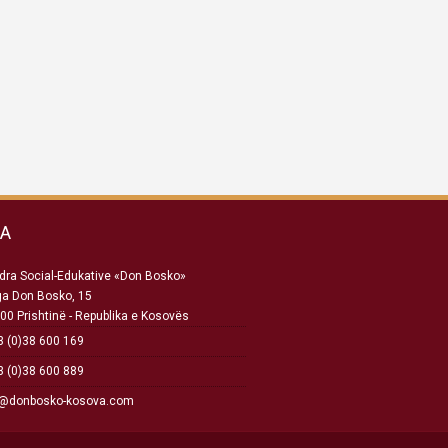
SA
ra Social-Edukative «Don Bosko»
ga Don Bosko, 15
00 Prishtinë - Republika e Kosovës
 (0)38 600 169
 (0)38 600 889
o@donbosko-kosova.com