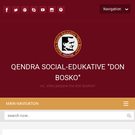
Navigation
QENDRA SOCIAL-EDUKATIVE "DON
BOSKO"
ec, shko përpara me don boskon!
MAIN NAVIGATION