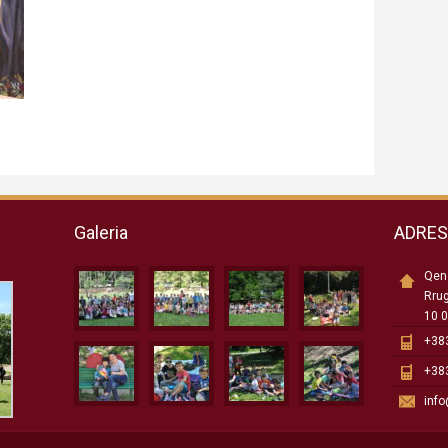
Galeria
ADRE
Qend
Rru
10 0
+383
+383
inf