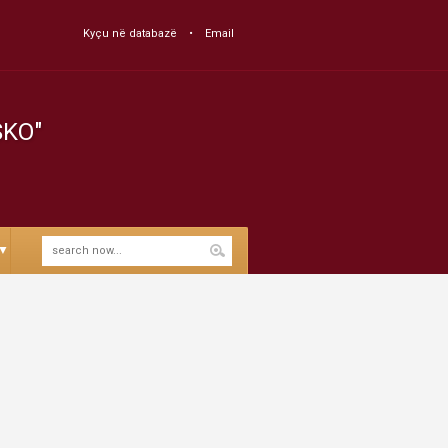
Kyçu në databazë
Email
SKO"
▼