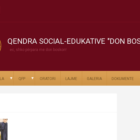
QENDRA SOCIAL-EDUKATIVE "DON BO
ec, shko përpara me don boskon!
▼
▼
LA
QFP
ORATORI
LAJME
GALERIA
DOKUMENTE