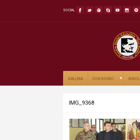
SOCIAL
▼
BALLINA
DON BOSKO
SHKOL
IMG_9368