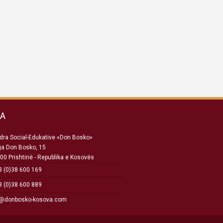
SA
ra Social-Edukative «Don Bosko»
ga Don Bosko, 15
00 Prishtinë - Republika e Kosovës
 (0)38 600 169
 (0)38 600 889
o@donbosko-kosova.com