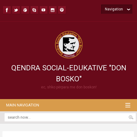
Navigation
QENDRA SOCIAL-EDUKATIVE "DON
BOSKO"
ec, shko përpara me don boskon!
MAIN NAVIGATION