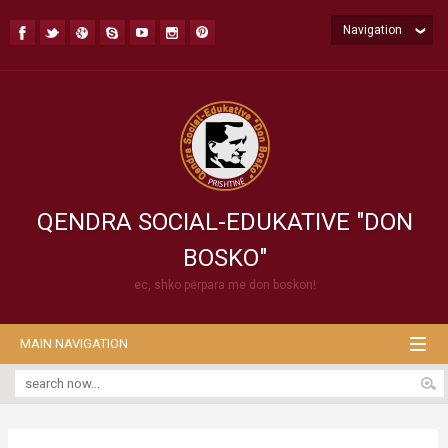
Navigation
QENDRA SOCIAL-EDUKATIVE "DON
BOSKO"
ec, shko përpara me don boskon!
MAIN NAVIGATION