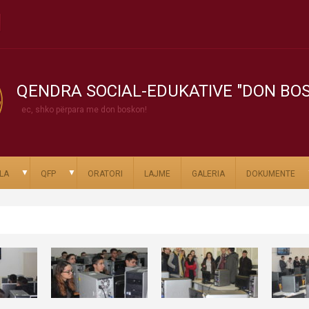
QENDRA SOCIAL-EDUKATIVE "DON BO
ec, shko përpara me don boskon!
▼
▼
LA
QFP
ORATORI
LAJME
GALERIA
DOKUMENTE