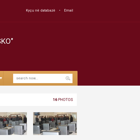
Kyçu në databazë
Email
SKO"
▼
16
PHOTOS