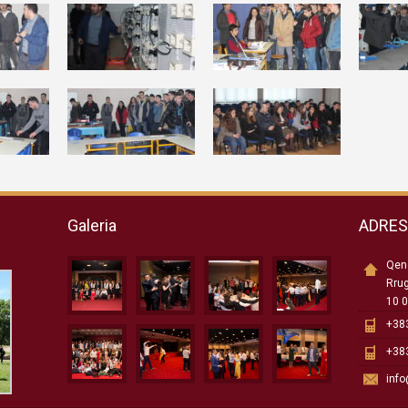
Galeria
ADRE
Qend
Rru
10 0
+383
+383
inf