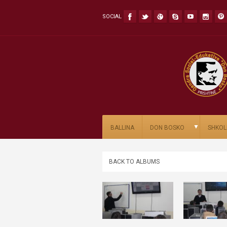
SOCIAL
▼
BALLINA
DON BOSKO
SHKOL
BACK TO ALBUMS