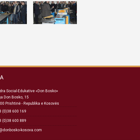
SA
ra Social-Edukative «Don Bosko»
ga Don Bosko, 15
00 Prishtinë - Republika e Kosovës
 (0)38 600 169
 (0)38 600 889
o@donbosko-kosova.com