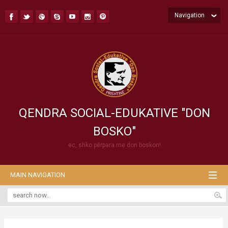
Navigation
QENDRA SOCIAL-EDUKATIVE "DON
BOSKO"
ec, shko përpara me don boskon!
MAIN NAVIGATION