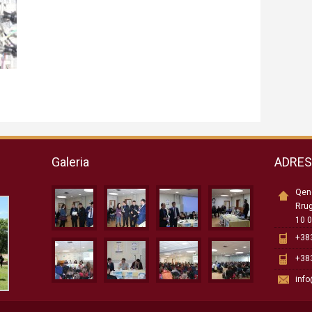
Galeria
ADRE
Qend
Rru
10 0
+383
+383
inf