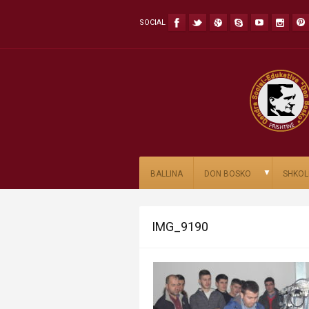
SOCIAL
▼
BALLINA
DON BOSKO
SHKOL
IMG_9190