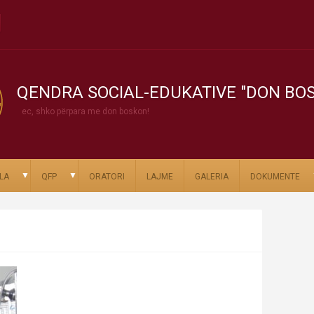
QENDRA SOCIAL-EDUKATIVE "DON BO
ec, shko përpara me don boskon!
▼
▼
LA
QFP
ORATORI
LAJME
GALERIA
DOKUMENTE