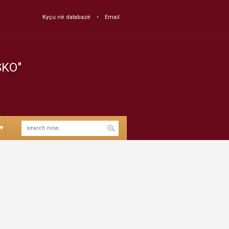
Kyçu në databazë
Email
SKO"
▼