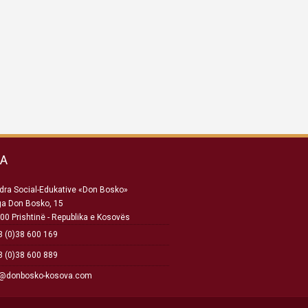
SA
ra Social-Edukative «Don Bosko»
ga Don Bosko, 15
00 Prishtinë - Republika e Kosovës
 (0)38 600 169
 (0)38 600 889
o@donbosko-kosova.com