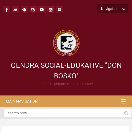
Navigation
QENDRA SOCIAL-EDUKATIVE "DON
BOSKO"
ec, shko përpara me don boskon!
MAIN NAVIGATION