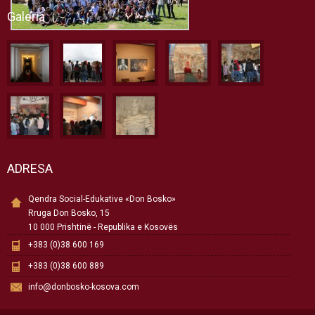
Galeria
ADRESA
Qendra Social-Edukative «Don Bosko»
Rruga Don Bosko, 15
10 000 Prishtinë - Republika e Kosovës
+383 (0)38 600 169
+383 (0)38 600 889
info@donbosko-kosova.com