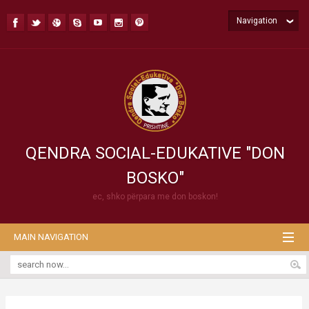
Navigation
QENDRA SOCIAL-EDUKATIVE "DON
BOSKO"
ec, shko përpara me don boskon!
MAIN NAVIGATION