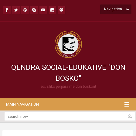
Navigation
QENDRA SOCIAL-EDUKATIVE "DON
BOSKO"
ec, shko përpara me don boskon!
MAIN NAVIGATION