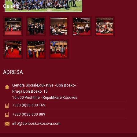
Galeria
ADRESA
Qendra Social-Edukative «Don Bosko»
Rruga Don Bosko, 15
10 000 Prishtinë - Republika e Kosovës
+383 (0)38 600 169
+383 (0)38 600 889
info@donbosko-kosova.com