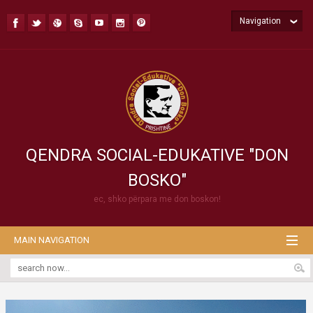
Navigation
QENDRA SOCIAL-EDUKATIVE "DON
BOSKO"
ec, shko përpara me don boskon!
MAIN NAVIGATION