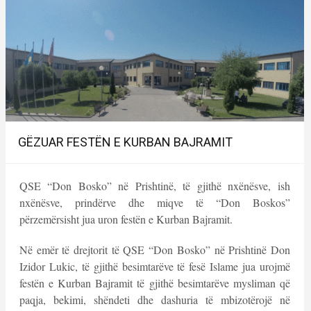
GËZUAR FESTËN E KURBAN BAJRAMIT
QSE “Don Bosko” në Prishtinë, të gjithë nxënësve, ish
nxënësve, prindërve dhe miqve të “Don Boskos”
përzemërsisht jua uron festën e Kurban Bajramit.
Në emër të drejtorit të QSE “Don Bosko” në Prishtinë Don
Izidor Lukic, të gjithë besimtarëve të fesë Islame jua urojmë
festën e Kurban Bajramit të gjithë besimtarëve mysliman që
paqja, bekimi, shëndeti dhe dashuria të mbizotërojë në