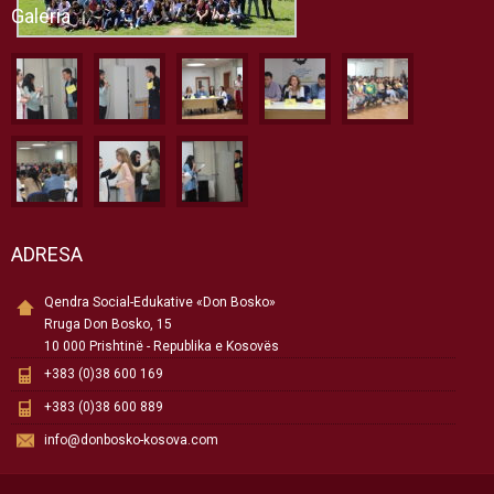
Galeria
ADRESA
Qendra Social-Edukative «Don Bosko»
Rruga Don Bosko, 15
10 000 Prishtinë - Republika e Kosovës
+383 (0)38 600 169
+383 (0)38 600 889
info@donbosko-kosova.com