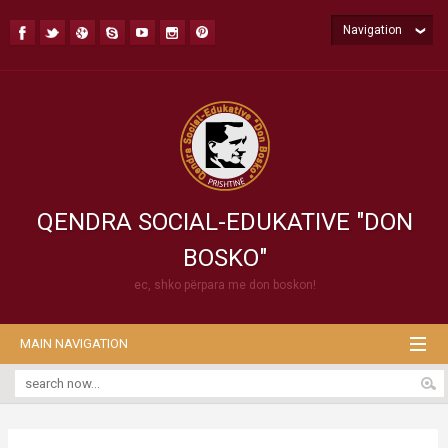
Navigation
QENDRA SOCIAL-EDUKATIVE "DON
BOSKO"
ec, shko përpara me don boskon!
MAIN NAVIGATION