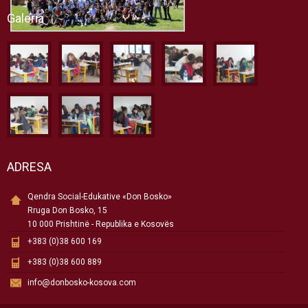
Galeria
ADRESA
Qendra Social-Edukative «Don Bosko»
Rruga Don Bosko, 15
10 000 Prishtinë - Republika e Kosovës
+383 (0)38 600 169
+383 (0)38 600 889
info@donbosko-kosova.com