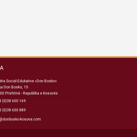
SA
ra Social-Edukative «Don Bosko»
ga Don Bosko, 15
00 Prishtinë - Republika e Kosovës
 (0)38 600 169
 (0)38 600 889
o@donbosko-kosova.com