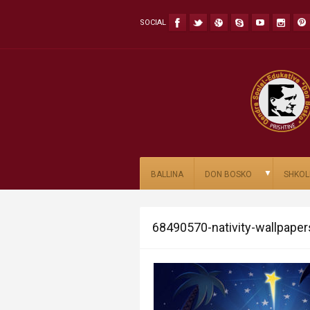
SOCIAL
▼
BALLINA
DON BOSKO
SHKOL
68490570-nativity-wallpaper