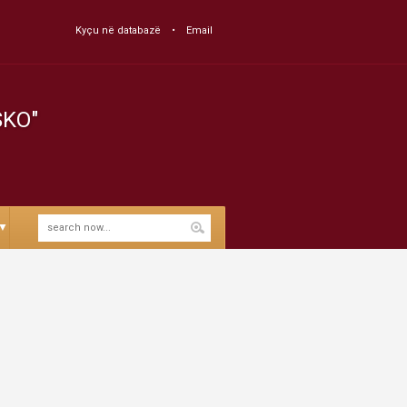
Kyçu në databazë
Email
SKO"
▼