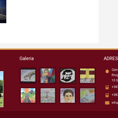
Galeria
ADRE
Qend
Rru
10 0
+383
+383
inf