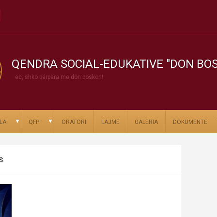
QENDRA SOCIAL-EDUKATIVE "DON BO
ec, shko përpara me don boskon!
▼
▼
LA
QFP
ORATORI
LAJME
GALERIA
DOKUMENTE
s