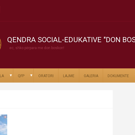
QENDRA SOCIAL-EDUKATIVE "DON BO
ec, shko përpara me don boskon!
▼
▼
LA
QFP
ORATORI
LAJME
GALERIA
DOKUMENTE