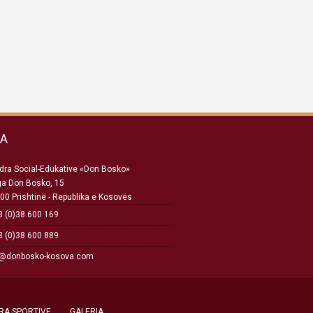
SA
ra Social-Edukative «Don Bosko»
ga Don Bosko, 15
00 Prishtinë - Republika e Kosovës
 (0)38 600 169
 (0)38 600 889
o@donbosko-kosova.com
RA SPORTIVE
GALERIA