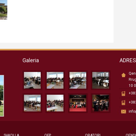
Galeria
ADRE
Qend
Rru
10 0
+383
+383
inf
SHKOLLA
QFP
ORATORI
QEND