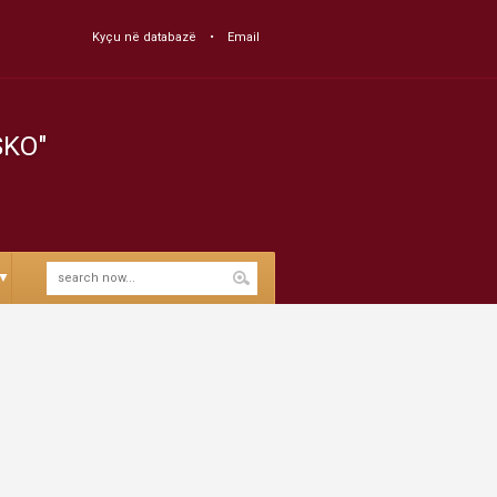
Kyçu në databazë
Email
SKO"
▼