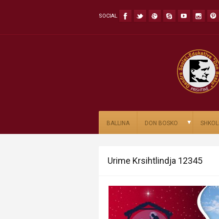
SOCIAL
▼
BALLINA
DON BOSKO
SHKOL
Urime Krsihtlindja 12345