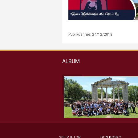
Publikuar më: 24/12/2018
ALBUM
200 VJETORI
DON BOSKO